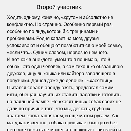
Второй участник.
Ходить одному, конечно, «круто» и абсолютно не
конфликтно. Но страшно. Особенно первый раз,
особенно по льду, который с трещинами и
пробоинами. Родня капает на мозг, друзья
успокаивают и обещают позаботиться о моей семье,
«если что». Одним словом, нервозно немного.
И вот, как в анекдоте, умом-то я понимаю, что 8
собак - это один человек, а сам тихонько обзваниваю
дружков, ищу лыжника или кайтера завалящего в
попутчики. Дошел даже до девочек - «хасятниц».
Пытался собак в аренду взять, предлагал самим
идти, обещая научить их ставить палатки и готовить
на паяльной лампе. Но «хасятницы» собак своих не
дали по причине того, что мы, дескать, грубо их
хватаем, когда запрягаем, и еще матом ругаем. А к
мату, как известно, собака привыкает быстро и без
него уже бежать не может, что шокирует зрителей на